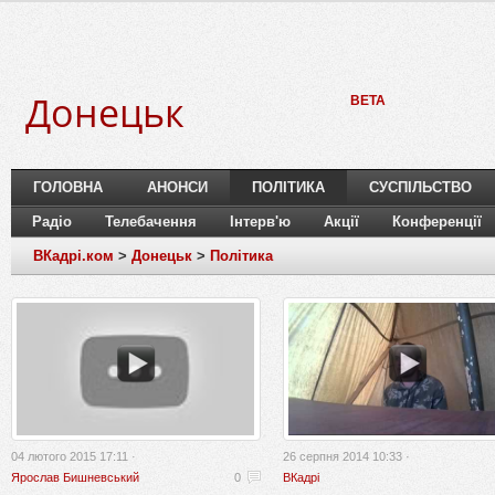
Донецьк
BETA
ГОЛОВНА
АНОНСИ
ПОЛІТИКА
СУСПІЛЬСТВО
Радіо
Телебачення
Інтерв'ю
Акції
Конференції
ВКадрі.ком
>
Донецьк
>
Політика
04 лютого 2015 17:11 ·
26 серпня 2014 10:33 ·
Ярослав Бишневський
0
ВКадрі