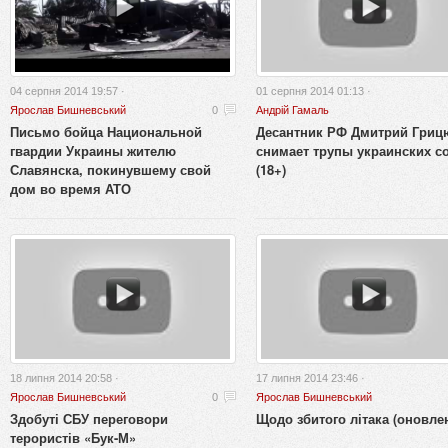
04 серпня 2014 19:57 ·
01 серпня 2014 01:13 ·
Ярослав Бишневський
0
Андрій Гамаль
Письмо бойца Национальной
Десантник РФ Дмитрий Гриц
гвардии Украины жителю
снимает трупы украинских с
Славянска, покинувшему свой
(18+)
дом во время АТО
18 липня 2014 20:58 ·
17 липня 2014 23:46 ·
Ярослав Бишневський
0
Ярослав Бишневський
Здобуті СБУ переговори
Щодо збитого літака (оновле
терористів «Бук-М»