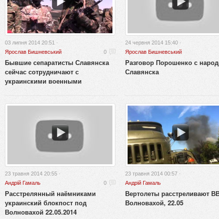
03 липня 2014 20:51 ·
24 червня 2014 15:40 ·
Ярослав Бишневський
0
Ярослав Бишневський
Бывшие сепаратисты Славянска
Разговор Порошенко с наро
сейчас сотрудничают с
Славянска
украинскими военными
23 травня 2014 20:55 ·
23 травня 2014 00:57 ·
Андрій Гамаль
0
Андрій Гамаль
Расстрелянный наёмниками
Вертолеты расстреливают В
украинский блокпост под
Волновахой, 22.05
Волновахой 22.05.2014