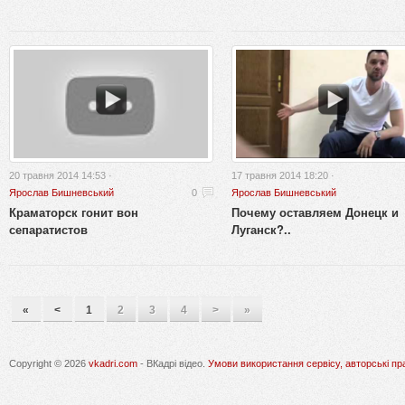
20 травня 2014 14:53 ·
17 травня 2014 18:20 ·
Ярослав Бишневський
0
Ярослав Бишневський
Краматорск гонит вон
Почему оставляем Донецк и
сепаратистов
Луганск?..
«
<
1
2
3
4
>
»
Copyright © 2026
vkadri.com
- ВКадрі відео.
Умови використання сервісу, авторські пр