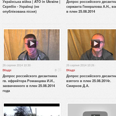
Українська війна | ATO in Ukraine |
Допрос российского десантн
Скрябін - Українці (не
сержанта Генералова А.Н., вз
опублікована пісня)
в плен 25.08.2014
26 серпня 2014 10:30 ·
26 серпня 2014 10:26 ·
ВКадрі
0
ВКадрі
Допрос российского десантника
Допрос российского десантн
гв. ефрейтора Романцева И.И.,
взятого в плен 25.08.2014г.
захваченного в плен 25.08.2014
Смирнов Д.А.
года