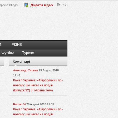
Додати відео
проект ВКадрі
RSS
И
РІЗНЕ
Футбол
Туризм
Коментарі
Александр Яковец
29 August 2018
11:45
Канал Украина: «Євробляхи» по-
новому: що чекає на водіїв
(Випуск 32) | Головна тема
Roman Vi
28 August 2018 21:05
Канал Украина: «Євробляхи» по-
новому: що чекає на водіїв