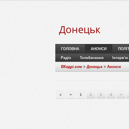
Донецьк
ГОЛОВНА
АНОНСИ
ПОЛІ
Радіо
Телебачення
Інтерв'ю
ВКадрі.ком
>
Донецьк
>
Анонси
«
<
1
2
3
4
>