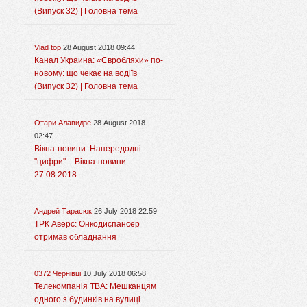
(Випуск 32) | Головна тема
Vlad top
28 August 2018 09:44
Канал Украина: «Євробляхи» по-
новому: що чекає на водіїв
(Випуск 32) | Головна тема
Отари Алавидзе
28 August 2018
02:47
Вікна-новини: Напередодні
"цифри" – Вікна-новини –
27.08.2018
Андрей Тарасюк
26 July 2018 22:59
ТРК Аверс: Онкодиспансер
отримав обладнання
0372 Чернівці
10 July 2018 06:58
Телекомпанія ТВА: Мешканцям
одного з будинків на вулиці