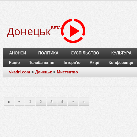
Донецьк
BETA
АНОНСИ
ПОЛІТИКА
СУСПІЛЬСТВО
КУЛЬТУРА
Радіо
Телебачення
Інтерв'ю
Акції
Конференції
vkadri.com
>
Донецьк
>
Мистецтво
«
<
1
2
3
4
>
»