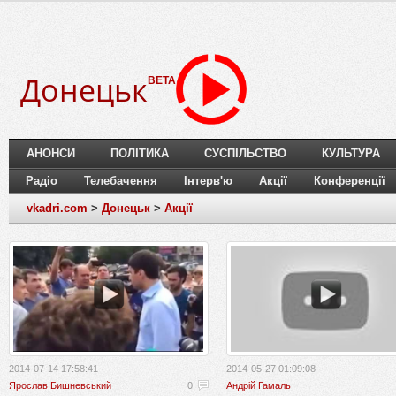
Донецьк
BETA
АНОНСИ
ПОЛІТИКА
СУСПІЛЬСТВО
КУЛЬТУРА
Радіо
Телебачення
Інтерв'ю
Акції
Конференції
vkadri.com
>
Донецьк
>
Акції
2014-07-14 17:58:41 ·
2014-05-27 01:09:08 ·
Ярослав Бишневський
0
Андрій Гамаль