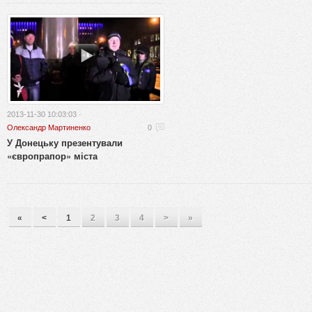
2013-11-30 10:03:03 ·
Олександр Мартиненко
0
У Донецьку презентували
«європрапор» міста
«
<
1
2
3
4
>
»