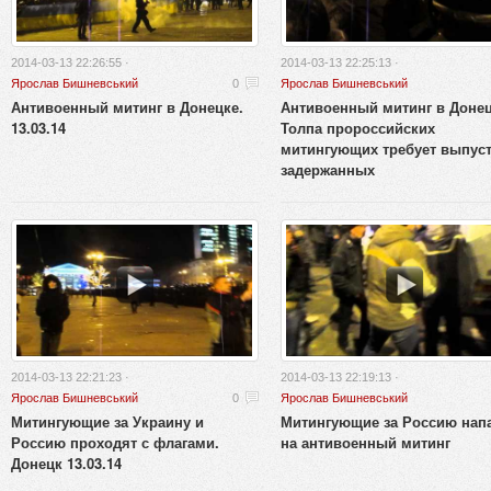
2014-03-13 22:26:55 ·
2014-03-13 22:25:13 ·
Ярослав Бишневський
0
Ярослав Бишневський
Антивоенный митинг в Донецке.
Антивоенный митинг в Донец
13.03.14
Толпа пророссийских
митингующих требует выпус
задержанных
2014-03-13 22:21:23 ·
2014-03-13 22:19:13 ·
Ярослав Бишневський
0
Ярослав Бишневський
Митингующие за Украину и
Митингующие за Россию нап
Россию проходят с флагами.
на антивоенный митинг
Донецк 13.03.14