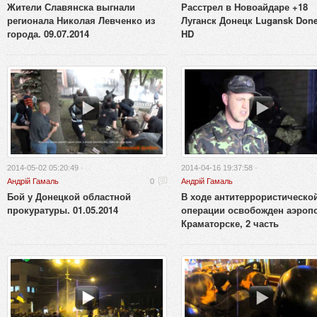
Жители Славянска выгнали
Расстрел в Новоайдаре +18
регионала Николая Левченко из
Луганск Донецк Lugansk Done
города. 09.07.2014
HD
2014-05-02 05:20:49 ·
2014-04-16 19:37:58 ·
Андрій Гамаль
0
Андрій Гамаль
Бой у Донецкой областной
В ходе антитеррористическо
прокуратуры. 01.05.2014
операции освобожден аэропо
Краматорске, 2 часть