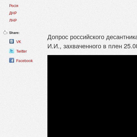
Росія
ДНР
ЛНР
Share:
Допрос российского десантник
VK
И.И., захваченного в плен 25.0
Twitter
Facebook