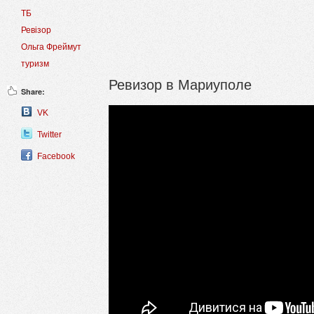
ТБ
Ревізор
Ольга Фреймут
туризм
Ревизор в Мариуполе
Share:
VK
Twitter
Facebook