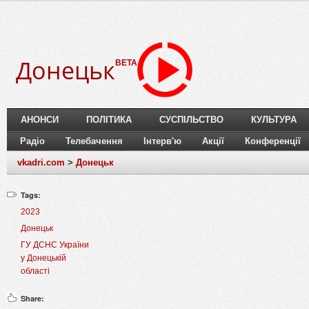
Донецьк
BETA
АНОНСИ
ПОЛІТИКА
СУСПІЛЬСТВО
КУЛЬТУРА
Радіо
Телебачення
Інтерв'ю
Акції
Конференції
vkadri.com
>
Донецьк
Tags:
2023
Донецьк
ГУ ДСНС України
у Донецькій
області
Share: