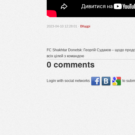
2023-04-10 12:28:01 ·
ВКадрі
FC Shakhtar Donetsk: Георгій Судаков – щодо прод
всіх цілей з командою
0
comments
Login with social networks
to submi