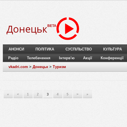
Донецьк
BETA
АНОНСИ
ПОЛІТИКА
СУСПІЛЬСТВО
КУЛЬТУРА
Радіо
Телебачення
Інтерв'ю
Акції
Конференції
vkadri.com
>
Донецьк
>
Туризм
«
<
1
2
3
4
5
>
»