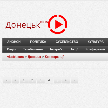
Донецьк
BETA
АНОНСИ
ПОЛІТИКА
СУСПІЛЬСТВО
КУЛЬТУРА
Радіо
Телебачення
Інтерв'ю
Акції
Конференції
vkadri.com
>
Донецьк
>
Конференції
«
<
1
2
3
4
5
>
»