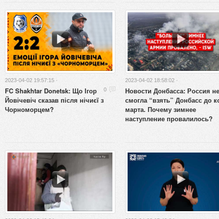
2023-04-02 19:57:15 ·
2023-04-02 18:58:02 ·
FC Shakhtar Donetsk: Що Ігор
Новости Донбасса: Россия н
0
Йовічевіч сказав після нічиєї з
смогла “взять” Донбасс до к
Чорноморцем?
марта. Почему зимнее
наступление провалилось?