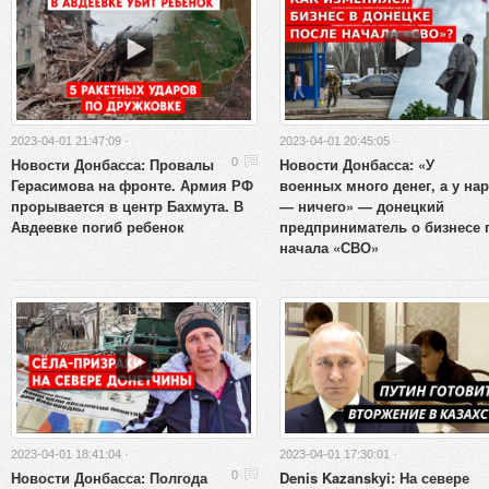
2023-04-01 21:47:09 ·
2023-04-01 20:45:05 ·
Новости Донбасса: Провалы
Новости Донбасса: «У
0
Герасимова на фронте. Армия РФ
военных много денег, а у на
прорывается в центр Бахмута. В
— ничего» — донецкий
Авдеевке погиб ребенок
предприниматель о бизнесе 
начала «СВО»
2023-04-01 18:41:04 ·
2023-04-01 17:30:01 ·
Новости Донбасса: Полгода
Denis Kazanskyi: На севере
0