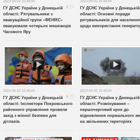
2023-04-02 15:49:04 ·
2023-04-02 15:49:04 ·
ГУ ДСНС України у Донецькій
ГУ ДСНС України у Донецькій
0
області: Рятувальники з
області: Основні поради
евакуаційної групи «ФЕНІКС»
рятувальників для населення
евакуювали чотирьох мешканців
щодо використання генерато
Часового Яру
2023-04-02 15:49:04 ·
2023-04-02 15:49:04 ·
ГУ ДСНС України у Донецькій
ГУ ДСНС України у Донецькій
0
області: Інспектори Покровського
області: Розмінування –
районного управління провели
першочерговий крок до
захід з мінної безпеки для
відновлення нормального жи
дітлахів.
на звільнених територіях