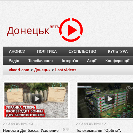
Донецьк
BETA
АНОНСИ
ПОЛІТИКА
СУСПІЛЬСТВО
КУЛЬТУРА
Радіо
Телебачення
Інтерв'ю
Акції
Конференції
vkadri.com
>
Донецьк
>
Last videos
2023-04-03 16:42:03 ·
2023-04-03 16:41:02 ·
Новости Донбасса: Усиление
Телекомпанія "Орбіта":
0