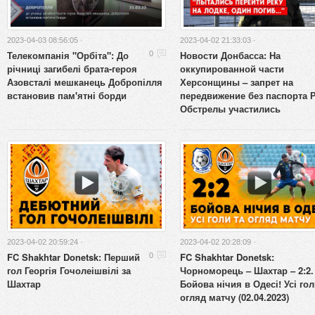
2023-04-03 08:56:05 ·
2023-04-02 21:33:03 ·
Телекомпанія "Орбіта": До
Новости Донбасса: На
0
річниці загибелі брата-героя
оккупированной части
Азовсталі мешканець Добропілля
Херсонщины – запрет на
встановив пам'ятні борди
передвижение без паспорта 
Обстрелы участились
2023-04-02 20:59:24 ·
2023-04-02 20:28:09 ·
FC Shakhtar Donetsk: Перший
FC Shakhtar Donetsk:
0
гол Георгія Гочолеішвілі за
Чорноморець – Шахтар – 2:2.
Шахтар
Бойова нічия в Одесі! Усі гол
огляд матчу (02.04.2023)