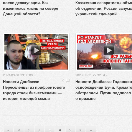
после деоккупации. Как
Казахстана сепаратисты объ
изменилась жизнь на севере
об отделении. Россия запуск
Донецкой области?
украинский сценарий
2023-03-31 23:03:09 ·
2023-03-31 22:32:04 ·
Новости Донбасса:
Новости Донбасса: Годовщин
0
Переселенцы из прифронтового
освобождения Бучи. Крамат
города стали бизнесменами —
обстреляли. Путин подписал 
история молодой семьи
о призыве
«
<
1
2
3
4
5
>
»