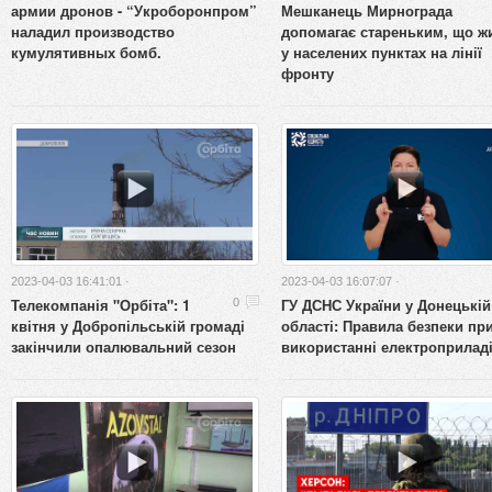
армии дронов - “Укроборонпром”
Мешканець Мирнограда
наладил производство
допомагає стареньким, що ж
кумулятивных бомб.
у населених пунктах на лінії
фронту
2023-04-03 16:41:01 ·
2023-04-03 16:07:07 ·
Телекомпанія "Орбіта": 1
ГУ ДСНС України у Донецькій
0
квітня у Добропільській громаді
області: Правила безпеки пр
закінчили опалювальний сезон
використанні електроприлад